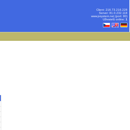
Client: 216.73.216.228
Server: 81.0.232.118
www.jvsystem.net (port: 80)
Uživatelů online:
1