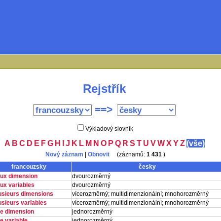
Rejstřík
==>
Výkladový slovník
A
B
C
D
E
F
G
H
I
J
K
L
M
N
O
P
Q
R
S
T
U
V
W
X
Y
Z
(vše)
Nový záznam
|
Obnovit
(záznamů:
1 431
)
francouzsky
česky
eux dimension
dvourozměrný
ux variables
dvourozměrný
lusieurs dimensions
vícerozměrný; multidimenzionální; mnohorozměrný
usieurs variables
vícerozměrný; multidimenzionální; mnohorozměrný
ne dimension
jednorozměrný
e variable
jednorozměrný