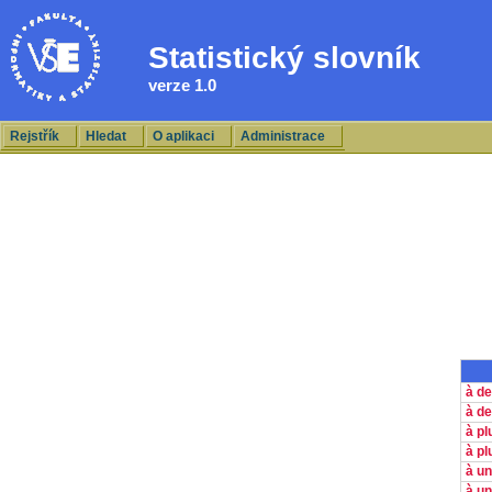
Statistický slovník
verze 1.0
Rejstřík
Hledat
O aplikaci
Administrace
à d
à de
à p
à pl
à u
à un