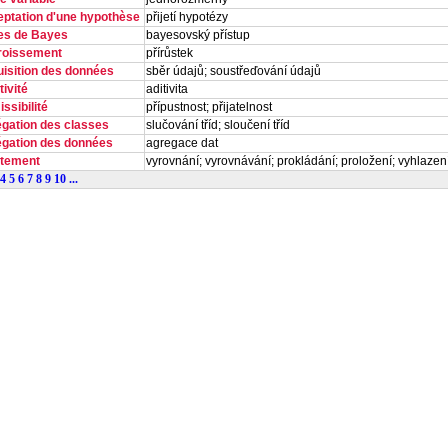
eptation d'une hypothèse
přijetí hypotézy
es de Bayes
bayesovský přístup
roissement
přírůstek
uisition des données
sběr údajů; soustřeďování údajů
tivité
aditivita
ssibilité
přípustnost; přijatelnost
égation des classes
slučování tříd; sloučení tříd
égation des données
agregace dat
stement
vyrovnání; vyrovnávání; prokládání; proložení; vyhlazen
4
5
6
7
8
9
10
...