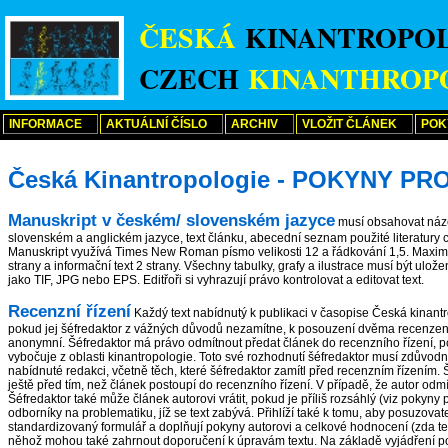
ČESKÁ
KINANTROPO
CZECH
KINANTHROP
INFORMACE
AKTUÁLNÍ ČÍSLO
ARCHIV
VLOŽIT ČLÁNEK
POK
Česká Kinantropologie - POKYNY P
Manuskript v českém/ slovenském jazyce
musí obsahovat náze
slovenském a anglickém jazyce, text článku, abecední seznam použité literatury 
Manuskript využívá Times New Roman písmo velikosti 12 a řádkování 1,5. Maximál
strany a informační text 2 strany. Všechny tabulky, grafy a ilustrace musí být ulo
jako TIF, JPG nebo EPS. Editřoři si vyhrazují právo kontrolovat a editovat text.
Recenzní řízení
Každý text nabídnutý k publikaci v časopise Česká kinant
pokud jej šéfredaktor z vážných důvodů nezamítne, k posouzení dvěma recenzen
anonymní. Šéfredaktor má právo odmítnout předat článek do recenzního řízení, 
vybočuje z oblasti kinantropologie. Toto své rozhodnutí šéfredaktor musí zdůvodn
nabídnuté redakci, včetně těch, které šéfredaktor zamítl před recenzním řízením.
ještě před tím, než článek postoupí do recenzního řízení. V případě, že autor od
Šéfredaktor také může článek autorovi vrátit, pokud je příliš rozsáhlý (viz pokyn
odborníky na problematiku, jíž se text zabývá. Přihlíží také k tomu, aby posuzova
standardizovaný formulář a doplňují pokyny autorovi a celkové hodnocení (zda tex
něhož mohou také zahrnout doporučení k úpravám textu. Na základě vyjádření posu