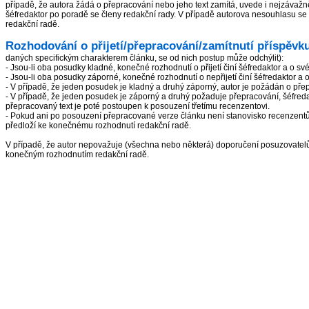
případě, že autora žádá o přepracování nebo jeho text zamítá, uvede i nejzávažně
šéfredaktor po poradě se členy redakční rady. V případě autorova nesouhlasu se 
redakční radě.
Rozhodování o přijetí/přepracování/zamítnutí příspěvk
daných specifickým charakterem článku, se od nich postup může odchýlit):
- Jsou-li oba posudky kladné, konečné rozhodnutí o přijetí činí šéfredaktor a o s
- Jsou-li oba posudky záporné, konečné rozhodnutí o nepřijetí činí šéfredaktor a
- V případě, že jeden posudek je kladný a druhý záporný, autor je požádán o pře
- V případě, že jeden posudek je záporný a druhý požaduje přepracování, šéfred
přepracovaný text je poté postoupen k posouzení třetímu recenzentovi.
- Pokud ani po posouzení přepracované verze článku není stanovisko recenzentů s
předloží ke konečnému rozhodnutí redakční radě.
V případě, že autor nepovažuje (všechna nebo některá) doporučení posuzovatelů 
konečným rozhodnutím redakční radě.