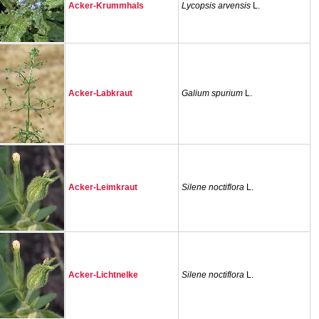
Acker-Krummhals
Lycopsis arvensis
L.
Acker-Labkraut
Galium spurium
L.
Acker-Leimkraut
Silene noctiflora
L.
Acker-Lichtnelke
Silene noctiflora
L.