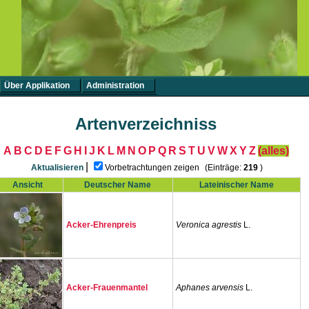
Über Applikation
Administration
Artenverzeichniss
A
B
C
D
E
F
G
H
I
J
K
L
M
N
O
P
Q
R
S
T
U
V
W
X
Y
Z
(alles)
|
Aktualisieren
Vorbetrachtungen zeigen
(Einträge:
219
)
Ansicht
Deutscher Name
Lateinischer Name
Acker-Ehrenpreis
Veronica agrestis
L.
Acker-Frauenmantel
Aphanes arvensis
L.