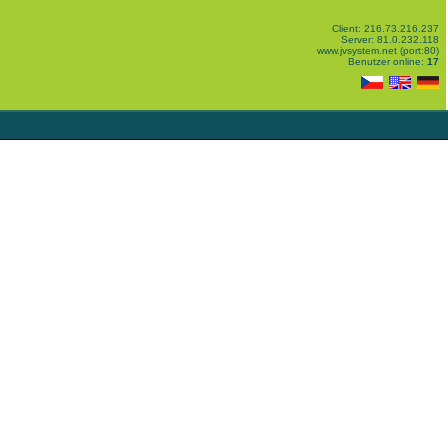
Client: 216.73.216.237
Server: 81.0.232.118
www.jvsystem.net (port:80)
Benutzer online:
17