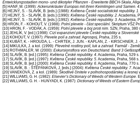
Entwicklungsstadien mono- und dikotyler Pflanzen - Erweiterte BBCH-Skala
, All
[5] HANF, M. (1999):
Ackerunkräuter Europas mit ihren Keimlingen und Samen. 
[6] HEJNÝ, S. - SLAVÍK, B. [eds.] (1988):
Květena České socialistické republiky. 1.
[7] HEJNÝ, S. - SLAVÍK, B. [eds.] (1990):
Květena České republiky. 2.
Academia, P
[8] HEJNÝ, S. - SLAVÍK, B. [eds.] (1992):
Květena České republiky. 3.
Academia, P
[9] HRON, F. - KOHOUT, V. (1988):
Polní plevele - část speciální.
Skriptum VŠZ Pr
[10] HRON, F. - VODÁK, A. (1959):
Polní plevele a boj proti nim.
SZN, Praha, 380 
[11] JEHLÍK, V. [ed.] (1998):
Cizí expanzivní plevele České republiky a Slovenské 
[12] KOHOUT, V. (1997):
Plevele polí a zahrad.
Agrospoj, Praha, 235 s.
[13] KUBÁT, K. - HROUDA, L. - CHRTEK, J. JUN. - KAPLAN, Z. - KIRSCHNER, J. -
[14] MIKULKA, J. a kol. (1999):
Plevelné rostliny polí, luk a zahrad.
Farmář - Zemědě
[15] ROTHMALER, W. (2000):
Exkursionsflora von Deutschland. Band 3 Gefässpf
[16] SLAVÍK, B. [ed.] (1995):
Květena České republiky. 4.
Academia, Praha, 529 s.
[17] SLAVÍK, B. [ed.] (1997):
Květena České republiky. 5.
Academia, Praha, 568 s.
[18] SLAVÍK, B. [ed.] (2000):
Květena České republiky. 6.
Academia, Praha, 770 s.
[19] SLAVÍK, B. - ŠTĚPÁNKOVÁ, J. [eds.] (2004):
Květena České republiky. 7.
Acad
[20] VANEKOVÁ, Z. a kol. (1989):
Škodlivé činitele v poľnohospodárskej a lesnej 
[21] WILLIAMS, G. H. (1982):
Elsevier’s Dictionary of Weeds of Western Europe.
E
[22] WILLIAMS, G. H. - HUNYADI, K. (1987):
Dictionary of Weeds of Eastern Euro