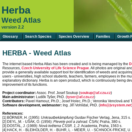
Herba
Weed Atlas
version 2.2
Glossary
Search Species
Species Overview
Families
Growth 
HERBA - Weed Atlas
The internet based Herba Atlas has been created and is being managed by the
D
Resources,
Czech University of Life Science Prague
. All photos are original a
provide a generally available support tool for identification of weeds and acquiri
users - universities, high school students, teachers, farmers, employees in the m
explanatory dictionary. Herba is an open product, which is continuously being
improvement of its functions.
Project coordinator:
Assoc. Prof. Josef Soukup (
soukup@af.czu.cz
)
Main administrator:
Luděk Tyšer, PhD. (
tyser@af.czu.cz
)
Contributors:
Pavel Hamouz, Ph.D.; Josef Holec, Ph.D.; Veronika Venclová and 
Software development, webmaster:
Ing. Jiří Vohlídal, PhD. (
info@jvsystem.net
References:
[1] BÖRNER, H. (1995):
Unkrautbekämpfung
Gustav Fischer Verlag, Jena, 315 s.
[2] DEYL, M. - UŠÁK, O. (1956):
Plevele polí a zahrad.
ČSAV, Praha, 380 s.
[3] DOSTÁL, J. (1989):
Nová květena ČSSR. 1, 2.
Academia, Praha, 1563 s.
[4] HACK, H. - BLEIHOLDER, H. - BUHR, L. - MEIER, U. - SCHNOCK-FRICKE, U.