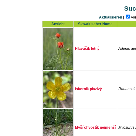
Suc
Aktualisieren
|
Vo
Ansicht
Slowakischer Name
Hlaváčik letný
Adonis aes
Iskerník plazivý
Ranunculu
Myší chvostík nejmenší
Myosurus 