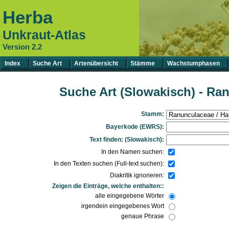
Herba
Unkraut-Atlas
Version 2.2
Index
Suche Art
Artenübersicht
Stämme
Wachstumphasen
Suche Art (Slowakisch) - R
Stamm:
Bayerkode (EWRS):
Text finden: (Slowakisch):
In den Namen suchen:
In den Texten suchen (Full-text suchen):
Diakritik ignorieren:
Zeigen die Einträge, welche enthalten::
alle eingegebene Wörter
irgendein eingegebenes Wort
genaue Phrase