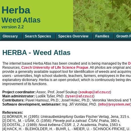
Herba
Weed Atlas
version 2.2
Glossary
Search Species
Species Overview
Families
Growth 
HERBA - Weed Atlas
The internet based Herba Atlas has been created and is being managed by the
D
Resources,
Czech University of Life Science Prague
. All photos are original a
provide a generally available support tool for identification of weeds and acquiri
users - universities, high school students, teachers, farmers, employees in the m
explanatory dictionary. Herba is an open product, which is continuously being
improvement of its functions.
Project coordinator:
Assoc. Prof. Josef Soukup (
soukup@af.czu.cz
)
Main administrator:
Luděk Tyšer, PhD. (
tyser@af.czu.cz
)
Contributors:
Pavel Hamouz, Ph.D.; Josef Holec, Ph.D.; Veronika Venclová and 
Software development, webmaster:
Ing. Jiří Vohlídal, PhD. (
info@jvsystem.net
References:
[1] BÖRNER, H. (1995):
Unkrautbekämpfung
Gustav Fischer Verlag, Jena, 315 s.
[2] DEYL, M. - UŠÁK, O. (1956):
Plevele polí a zahrad.
ČSAV, Praha, 380 s.
[3] DOSTÁL, J. (1989):
Nová květena ČSSR. 1, 2.
Academia, Praha, 1563 s.
[4] HACK, H. - BLEIHOLDER, H. - BUHR, L. - MEIER, U. - SCHNOCK-FRICKE, U.