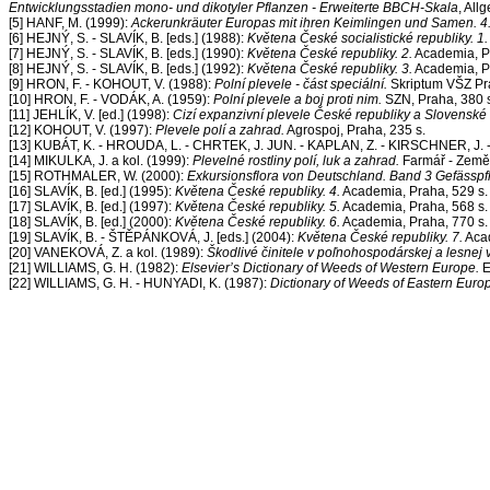
Entwicklungsstadien mono- und dikotyler Pflanzen - Erweiterte BBCH-Skala
, All
[5] HANF, M. (1999):
Ackerunkräuter Europas mit ihren Keimlingen und Samen. 
[6] HEJNÝ, S. - SLAVÍK, B. [eds.] (1988):
Květena České socialistické republiky. 1.
[7] HEJNÝ, S. - SLAVÍK, B. [eds.] (1990):
Květena České republiky. 2.
Academia, P
[8] HEJNÝ, S. - SLAVÍK, B. [eds.] (1992):
Květena České republiky. 3.
Academia, P
[9] HRON, F. - KOHOUT, V. (1988):
Polní plevele - část speciální.
Skriptum VŠZ Pr
[10] HRON, F. - VODÁK, A. (1959):
Polní plevele a boj proti nim.
SZN, Praha, 380 
[11] JEHLÍK, V. [ed.] (1998):
Cizí expanzivní plevele České republiky a Slovenské 
[12] KOHOUT, V. (1997):
Plevele polí a zahrad.
Agrospoj, Praha, 235 s.
[13] KUBÁT, K. - HROUDA, L. - CHRTEK, J. JUN. - KAPLAN, Z. - KIRSCHNER, J. -
[14] MIKULKA, J. a kol. (1999):
Plevelné rostliny polí, luk a zahrad.
Farmář - Zemědě
[15] ROTHMALER, W. (2000):
Exkursionsflora von Deutschland. Band 3 Gefässpf
[16] SLAVÍK, B. [ed.] (1995):
Květena České republiky. 4.
Academia, Praha, 529 s.
[17] SLAVÍK, B. [ed.] (1997):
Květena České republiky. 5.
Academia, Praha, 568 s.
[18] SLAVÍK, B. [ed.] (2000):
Květena České republiky. 6.
Academia, Praha, 770 s.
[19] SLAVÍK, B. - ŠTĚPÁNKOVÁ, J. [eds.] (2004):
Květena České republiky. 7.
Acad
[20] VANEKOVÁ, Z. a kol. (1989):
Škodlivé činitele v poľnohospodárskej a lesnej 
[21] WILLIAMS, G. H. (1982):
Elsevier’s Dictionary of Weeds of Western Europe.
E
[22] WILLIAMS, G. H. - HUNYADI, K. (1987):
Dictionary of Weeds of Eastern Euro